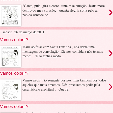
›
"Canta, pula, gira e corre, sinta essa emoção. Jesus mora
dentro do meu coração, quanta alegria solta pelo ar,
não dá vontade de...
sábado, 26 de março de 2011
Vamos colorir?
›
Jesus ao falar com Santa Faustina , nos deixa uma
mensagem de consolação. Ele nos convida a não termos
medo: ''Não tenhas medo...
Vamos colorir?
›
Vamos pedir não somente por nós, mas também por todos
aqueles que mais amamos. Nós precisamos pedir pela
cura física e espiritual . Que Je...
Vamos colorir?