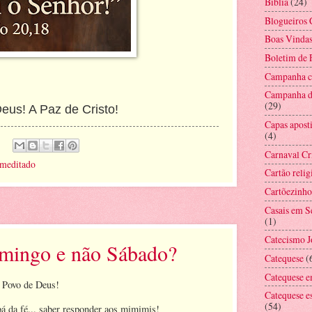
Bíblia
(24)
Blogueiros 
Boas Vinda
Boletim de
Campanha co
Campanha d
(29)
us! A Paz de Cristo!
Capas aposti
(4)
Carnaval Cr
 meditado
Cartão relig
Cartõezinho
Casais em 
(1)
Catecismo 
omingo e não Sábado?
Catequese
(
Catequese e
 Povo de Deus!
Catequese e
(54)
bá da fé... saber responder aos mimimis!