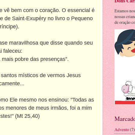
Dons Cari
e vê bem com o coração. O essencial é
Estamos nos
nossas cria
ine de Saint-Exupéry no livro o Pequeno
de oração co
ríncipe).
se maravilhosa que disse quando seu
i faleceu:
a mais pobre das presenças”.
 santos místicos de vermos Jesus
icamente...
omo Ele mesmo nos ensinou: "Todas as
dos menores de meus irmãos, foi a mim
estes!" (Mt 25,40)
Marcado
Advento
(7)