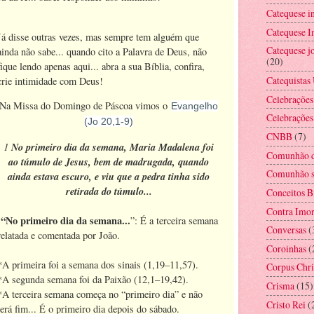
Catequese i
Catequese In
Já disse outras vezes, mas sempre tem alguém que
Catequese jo
ainda não sabe... quando cito a Palavra de Deus, não
(20)
fique lendo apenas aqui... abra a sua Bíblia, confira,
Catequistas
crie intimidade com Deus!
Celebrações
Na Missa do Domingo de Páscoa vimos o
Evangelho
Celebrações
(Jo 20,1-9)
CNBB
(7)
1
No primeiro dia da semana, Maria Madalena foi
Comunhão d
ao túmulo de Jesus, bem de madrugada, quando
Comunhão s
ainda estava escuro, e viu que a pedra tinha sido
retirada do túmulo...
Conceitos B
Contra Imor
“No primeiro dia da semana...
”: É a terceira semana
Conversas
(
relatada e comentada por João.
Coroinhas
(
*A primeira foi a semana dos sinais (1,19–11,57).
Corpus Chri
*A segunda semana foi da Paixão (12,1–19,42).
Crisma
(15)
*A terceira semana começa no “primeiro dia” e não
Cristo Rei
(
terá fim... É o primeiro dia depois do sábado.