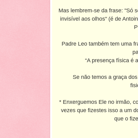
Mas lembrem-se da frase: "Só s
invisível aos olhos" (é de Anto
P
Padre Leo também tem uma fra
pa
“A presença física é 
Se não temos a graça dos
fis
* Enxerguemos Ele no irmão, c
vezes que fizestes isso a um 
que o fiz