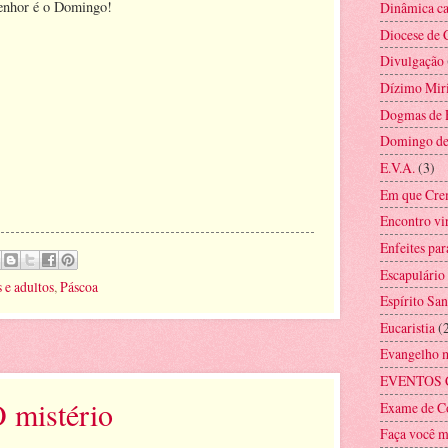
 Senhor é o Domingo!
Dinâmica ca
Diocese de 
Divulgação
Dízimo Mir
Dogmas de 
Domingo d
E.V.A.
(3)
Em que Cre
Encontro vi
Enfeites par
Escapulário
 e adultos
,
Páscoa
Espírito San
Eucaristia
(
Evangelho 
EVENTOS 
O mistério
Exame de C
Faça você 