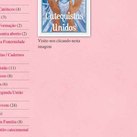
Católicos
(4)
s
(3)
 Formação
(2)
ntra aborto
(2)
Visite-nos clicando nesta
a Fraternidade
imagem
las / Cadernos
istão
(11)
ioso
(8)
s
(6)
Segunda União
Jovem
(24)
6)
m Família
(8)
stilo catecumenal