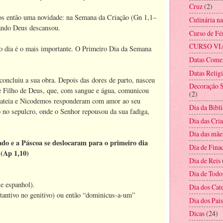
Cruz
(2)
mos então uma novidade: na Semana da Criação (Gn 1,1–
Culinária n
quando Deus descansou.
Curso de Fé
CURSO VI
ro dia é o mais importante. O Primeiro Dia da Semana
Datas Come
Datas Relig
oncluiu a sua obra. Depois das dores de parto, nasceu
Decoração S
 Filho de Deus, que, com sangue e água, comunicou
(2)
imateia e Nicodemos responderam com amor ao seu
Dia da Bibli
 no sepulcro, onde o Senhor repousou da sua fadiga,
Dia das Cri
Dia das mãe
ado e a Páscoa se deslocaram para o primeiro dia
Dia de Fina
 (Ap 1,10)
Dia de Reis
Dia de Todo
e espanhol).
Dia dos Cat
tantivo no genitivo) ou então “dominicus-a-um”
Dia dos Pais
Dicas
(24)