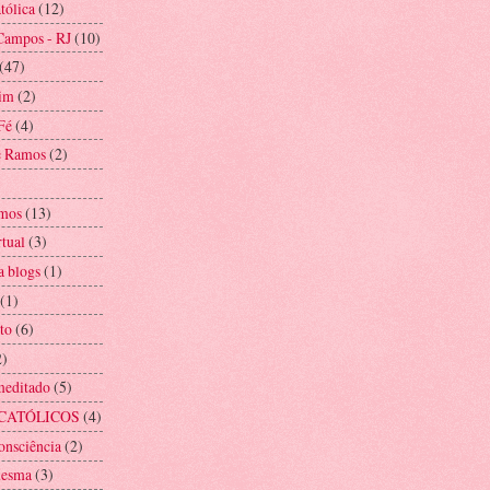
tólica
(12)
Campos - RJ
(10)
(47)
im
(2)
Fé
(4)
e Ramos
(2)
mos
(13)
rtual
(3)
a blogs
(1)
(1)
to
(6)
2)
meditado
(5)
CATÓLICOS
(4)
onsciência
(2)
mesma
(3)