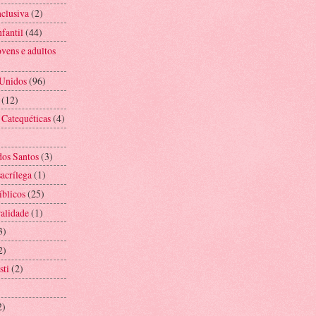
nclusiva
(2)
fantil
(44)
vens e adultos
 Unidos
(96)
(12)
 Catequéticas
(4)
os Santos
(3)
acrílega
(1)
íblicos
(25)
alidade
(1)
3)
2)
sti
(2)
2)