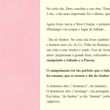
No sexto dia, Deus concluiu a sua obra. Te
2,4a), o dia mais importante foi o último, 
Agora Jesus inicia a Nova Criação, o primei
(Domingo) vai ocupar o lugar do Sábado...
- Dia do Senhor: No sexto dia Jesus também c
o homem novo (Jo 16,21), Filho do Homem e
sua vida a seus irmãos e irmãs. José de Ar
amor: prepararam a grande festa, colocando-o
cumprindo o Sábado e a Páscoa.
O cumprimento foi tão perfeito que o Sáb
da semana, que se tornou o dia do Senhor
A dominica dies (“domenica”, em italiano),
O dominicus dies (“domingo”, em português 
Em latim, “do Senhor” se diz “domini” (subs
(adjetivo).