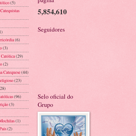
tólico
(5)
5,854,610
 Catequistas
Seguidores
1)
ricórdia
(6)
o
(3)
 Católica
(29)
ão
(2)
na Catequese
(44)
eligioso
(23)
(28)
Selo oficial do
atólicas
(96)
Grupo
rição
(3)
Mochilas
(1)
Pais
(2)