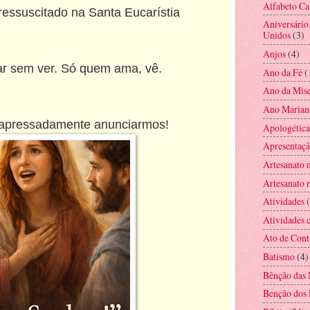
Alfabeto Ca
essuscitado na Santa Eucarístia
Aniversário
Unidos
(3)
Anjos
(4)
ar sem ver. Só quem ama, vê.
Ano da Fé
(
Ano da Mise
Ano Marian
 apressadamente anunciarmos!
Apologética
Apresentaç
Artesanato 
Artesanato r
Atividades
Atividades c
Ato de Cont
Batismo
(4)
Bênção das 
Benção dos 