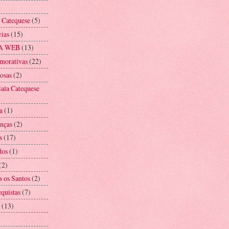
a Catequese
(5)
rias
(15)
A WEB
(13)
morativas
(22)
iosas
(2)
ala Catequese
a
(1)
anças
(2)
s
(17)
dos
(1)
(2)
s os Santos
(2)
equistas
(7)
(13)