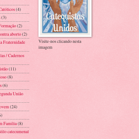
Católicos
(4)
s
(3)
 Formação
(2)
ntra aborto
(2)
Visite-nos clicando nesta
a Fraternidade
imagem
las / Cadernos
istão
(11)
ioso
(8)
s
(6)
Segunda União
Jovem
(24)
6)
m Família
(8)
stilo catecumenal