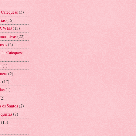
a Catequese
(5)
rias
(15)
A WEB
(13)
morativas
(22)
iosas
(2)
ala Catequese
a
(1)
anças
(2)
s
(17)
dos
(1)
(2)
s os Santos
(2)
equistas
(7)
(13)