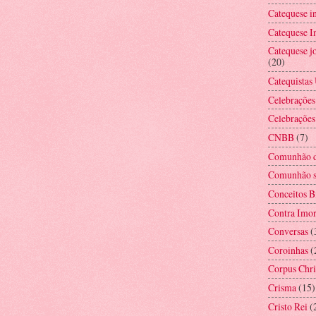
Catequese i
Catequese In
Catequese jo
(20)
Catequistas
Celebrações
Celebrações
CNBB
(7)
Comunhão d
Comunhão s
Conceitos B
Contra Imor
Conversas
(
Coroinhas
(
Corpus Chri
Crisma
(15)
Cristo Rei
(