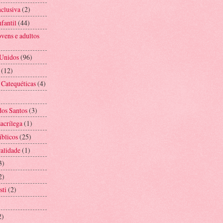
nclusiva
(2)
fantil
(44)
vens e adultos
 Unidos
(96)
(12)
 Catequéticas
(4)
os Santos
(3)
acrílega
(1)
íblicos
(25)
alidade
(1)
3)
2)
sti
(2)
2)