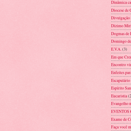
Dinâmica ca
Diocese de 
Divulgação
Dízimo Mir
Dogmas de 
Domingo d
E.V.A.
(3)
Em que Cre
Encontro vi
Enfeites par
Escapulário
Espírito San
Eucaristia
(
Evangelho 
EVENTOS 
Exame de C
Faça você 