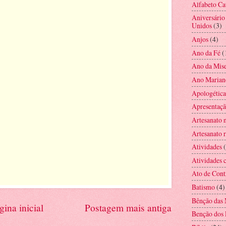
Alfabeto Ca
Aniversário
Unidos
(3)
Anjos
(4)
Ano da Fé
(
Ano da Mise
Ano Marian
Apologética
Apresentaç
Artesanato 
Artesanato r
Atividades
Atividades c
Ato de Cont
Batismo
(4)
Bênção das 
gina inicial
Postagem mais antiga
Benção dos 