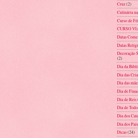
Cruz
(2)
Culinária n
Curso de Fé
CURSO VI
Datas Come
Datas Relig
Decoração S
(2)
Dia da Bibli
Dia das Cri
Dia das mãe
Dia de Fina
Dia de Reis
Dia de Todo
Dia dos Cat
Dia dos Pais
Dicas
(24)