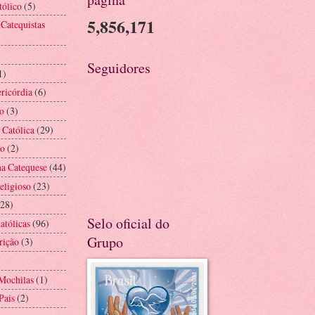
tólico
(5)
5,856,171
 Catequistas
Seguidores
1)
ricórdia
(6)
o
(3)
 Católica
(29)
ão
(2)
na Catequese
(44)
eligioso
(23)
(28)
Selo oficial do
atólicas
(96)
Grupo
rição
(3)
Mochilas
(1)
Pais
(2)