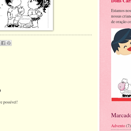
Dons Cari
Estamos nos
nossas cria
de oração co
o
e possível!
Marcado
Advento
(7)