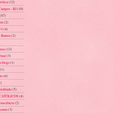
tólica
(12)
Campos - RJ
(10)
(47)
im
(2)
Fé
(4)
e Ramos
(2)
mos
(13)
rtual
(3)
a blogs
(1)
(1)
to
(6)
2)
meditado
(5)
CATÓLICOS
(4)
onsciência
(2)
mesma
(3)