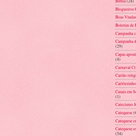
Bíblia
(24)
Blogueiros 
Boas Vinda
Boletim de
Campanha co
Campanha d
(29)
Capas aposti
(4)
Carnaval Cr
Cartão relig
Cartõezinho
Casais em 
(1)
Catecismo 
Catequese
(
Catequese e
Catequese e
(54)