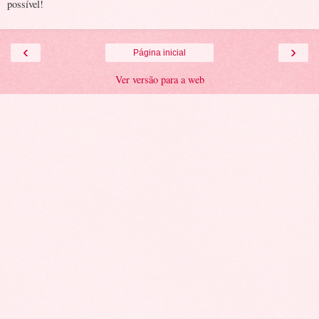
possível!
‹
›
Página inicial
Ver versão para a web