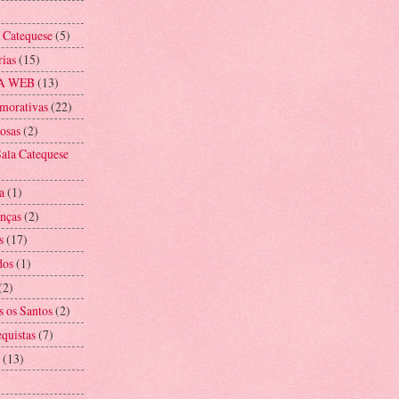
a Catequese
(5)
rias
(15)
A WEB
(13)
morativas
(22)
iosas
(2)
ala Catequese
a
(1)
anças
(2)
s
(17)
dos
(1)
(2)
s os Santos
(2)
equistas
(7)
(13)