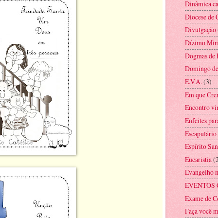
Dinâmica ca
Diocese de 
Divulgação
Dízimo Mir
Dogmas de 
Domingo d
E.V.A.
(3)
Em que Cre
Encontro vi
Enfeites par
Escapulário
Espírito San
Eucaristia
(
Evangelho 
EVENTOS 
Exame de C
Faça você 