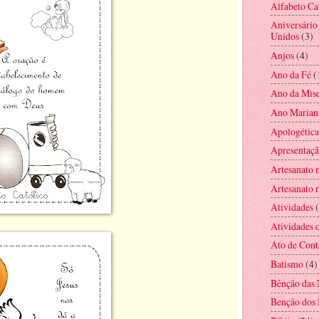
Alfabeto Ca
Aniversário
Unidos
(3)
Anjos
(4)
Ano da Fé
(
Ano da Mise
Ano Marian
Apologética
Apresentaç
Artesanato 
Artesanato r
Atividades
Atividades c
Ato de Cont
Batismo
(4)
Bênção das 
Benção dos 