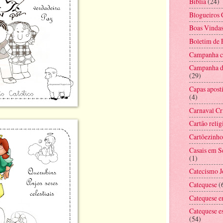
Bíblia
(24)
Blogueiros 
Boas Vinda
Boletim de
Campanha co
Campanha d
(29)
Capas aposti
(4)
Carnaval Cr
Cartão relig
Cartõezinho
Casais em 
(1)
Catecismo 
Catequese
(
Catequese e
Catequese e
(54)