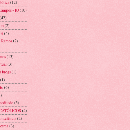
tólica
(12)
Campos - RJ
(10)
(47)
im
(2)
Fé
(4)
e Ramos
(2)
mos
(13)
rtual
(3)
a blogs
(1)
(1)
to
(6)
2)
meditado
(5)
CATÓLICOS
(4)
onsciência
(2)
mesma
(3)