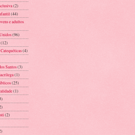
nclusiva
(2)
fantil
(44)
vens e adultos
 Unidos
(96)
(12)
 Catequéticas
(4)
os Santos
(3)
acrílega
(1)
íblicos
(25)
alidade
(1)
3)
2)
sti
(2)
2)