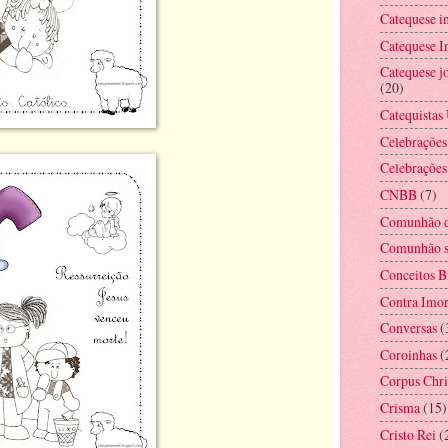
Catequese i
Catequese In
Catequese jo
(20)
Catequistas
Celebrações
Celebrações
CNBB
(7)
Comunhão d
Comunhão s
Conceitos B
Contra Imor
Conversas
(
Coroinhas
(
Corpus Chri
Crisma
(15)
Cristo Rei
(