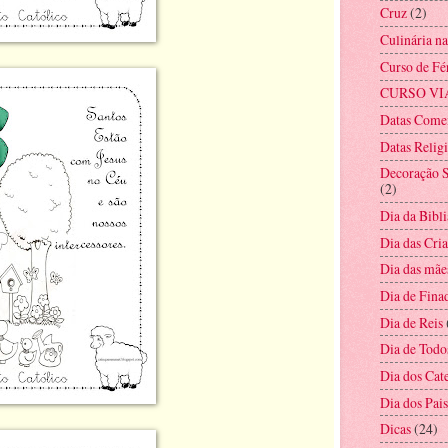
Cruz
(2)
Culinária n
Curso de Fé
CURSO VI
Datas Come
Datas Relig
Decoração S
(2)
Dia da Bibli
Dia das Cri
Dia das mãe
Dia de Fina
Dia de Reis
Dia de Todo
Dia dos Cat
Dia dos Pais
Dicas
(24)