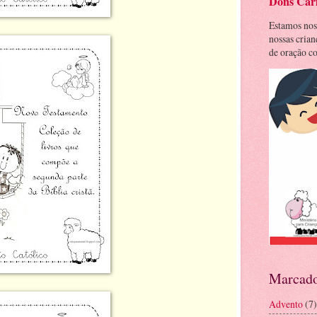
Dons Cari
Estamos nos
nossas cria
de oração co
Marcado
Advento
(7)