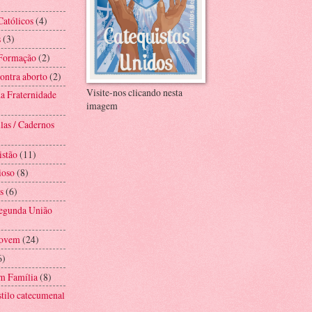
Católicos
(4)
s
(3)
 Formação
(2)
ntra aborto
(2)
Visite-nos clicando nesta
a Fraternidade
imagem
las / Cadernos
istão
(11)
ioso
(8)
s
(6)
Segunda União
Jovem
(24)
6)
m Família
(8)
stilo catecumenal