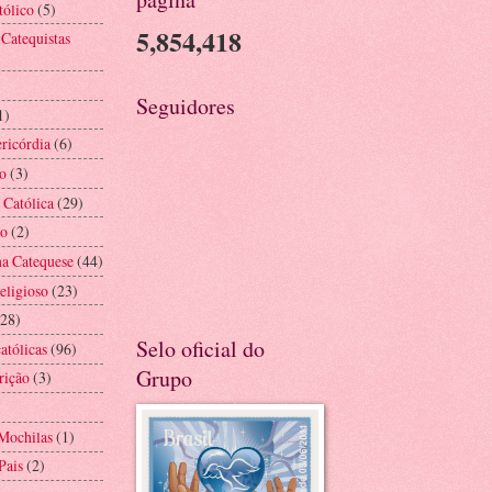
tólico
(5)
5,854,418
 Catequistas
Seguidores
1)
ricórdia
(6)
o
(3)
 Católica
(29)
ão
(2)
na Catequese
(44)
eligioso
(23)
(28)
Selo oficial do
atólicas
(96)
Grupo
rição
(3)
Mochilas
(1)
Pais
(2)