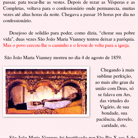
passar, pata tocar-lhe as vestes. Depois de rezar as Vésperas e as
Completas, voltava para o confessionário onde permanecia, muitas
vezes até altas horas da noite. Chegava a passar 16 horas por dia no
confessionário.
.....
Desejoso de solidão para poder, como dizia, “chorar sua pobre
vida", duas vezes São João Maria Vianney tentou deixar a paróquia.
Mas o povo cercou-lhe o caminho e o levou de volta para a igreja.
....
.
São João Maria Vianney morreu no dia 4 de agosto de 1859.
.....
.....
Chegando à mais
sublime perfeição,
ao mais alto grau da
união com Deus, só
se falava em Ars,
das virtudes do
Vigário, de sua
bondade, sua
paciência, desvelo,
caridade, etc.
.....
São João Maria Vianney foi beatificado por São Pio X aos 5 de