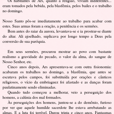
.....
Os habitantes de Ars, quanto à religião, viviam indiferentes...
eram tomados pela bebida, pela blasfêmia, pelos bailes e o trabalho
no domingo.
Nosso Santo pôs-se imediatamente ao trabalho para acabar com
estes. Suas armas foram a oração, a penitência e os sermões.
.....
Bem antes do raiar da aurora, levantava-se e ia prostrar-se diante
do altar. Ali ajoelhado, suplicava por longo tempo a Deus pela
conversão de sua paróquia.
...
.....
Em seus sermões, procurou mostrar ao povo com bastante
realismo a gravidade do pecado, o valor da alma, do sangue de
Nosso Senhor, etc.
.....
Cinco anos depois, Ars apresentava-se com outra fisionomia:
acabaram os trabalhos no domingo, a blasfêmia, que antes se
escutava pelos campos, foi substituída por orações e cânticos
religiosos, o vício da embriaguez foi afastado e as danças foram
paulatinamente sendo eliminadas.
.....
Quando tudo começou a melhorar, veio a perseguição dos
homens, a calúnia dos mal formados.
.....
Às perseguições dos homens, juntou-se a do demônio, furioso
por ver que aquele humilde sacerdote lhe estava arrebatando as
almas. E a luta foi terrível. Durou trinta e cinco anos. Fantasmas