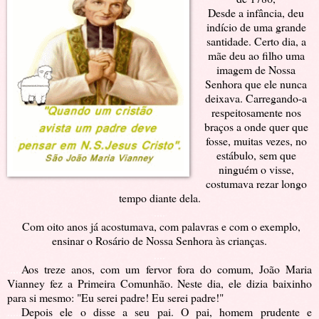
Desde a infância, deu
indício de uma grande
santidade. Certo dia, a
mãe deu ao filho uma
imagem de Nossa
Senhora que ele nunca
deixava. Carregando-a
respeitosamente nos
braços a onde quer que
fosse, muitas vezes, no
estábulo, sem que
ninguém o visse,
costumava rezar longo
tempo diante dela.
....
.
Com oito anos já acostumava, com palavras e com o exemplo,
ensinar o Rosário de Nossa Senhora às crianças.
....
.....
Aos treze anos, com um fervor fora do comum, João Maria
Vianney fez a Primeira Comunhão. Neste dia, ele dizia baixinho
para si mesmo: "Eu serei padre! Eu serei padre!"
.....
Depois ele o disse a seu pai. O pai, homem prudente e