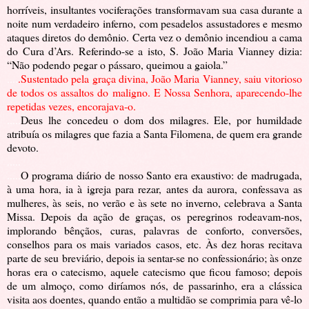
horríveis, insultantes vociferações transformavam sua casa durante a
noite num verdadeiro inferno, com pesadelos assustadores e mesmo
ataques diretos do demônio. Certa vez o demônio incendiou a cama
do Cura d’Ars. Referindo-se a isto, S. João Maria Vianney dizia:
“Não podendo pegar o pássaro, queimou a gaiola.”
....
.Sustentado pela graça divina, João Maria Vianney, saiu vitorioso
de todos os assaltos do maligno. E Nossa Senhora, aparecendo-lhe
repetidas vezes, encorajava-o.
.....
Deus lhe concedeu o dom dos milagres. Ele, por humildade
atribuía os milagres que fazia a Santa Filomena, de quem era grande
devoto.
.....
.....
O programa diário de nosso Santo era exaustivo: de madrugada,
à uma hora, ia à igreja para rezar, antes da aurora, confessava as
mulheres, às seis, no verão e às sete no inverno, celebrava a Santa
Missa. Depois da ação de graças, os peregrinos rodeavam-nos,
implorando bênçãos, curas, palavras de conforto, conversões,
conselhos para os mais variados casos, etc. Às dez horas recitava
parte de seu breviário, depois ia sentar-se no confessionário; às onze
horas era o catecismo, aquele catecismo que ficou famoso; depois
de um almoço, como diríamos nós, de passarinho, era a clássica
visita aos doentes, quando então a multidão se comprimia para vê-lo