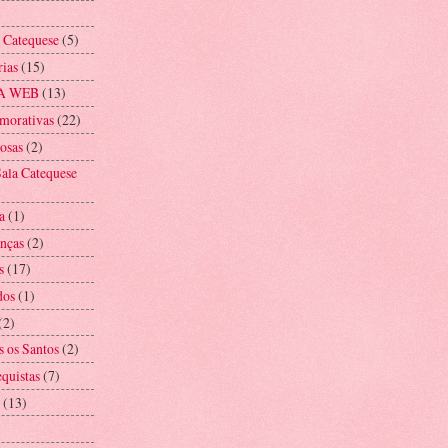
a Catequese
(5)
rias
(15)
A WEB
(13)
morativas
(22)
iosas
(2)
ala Catequese
a
(1)
anças
(2)
s
(17)
dos
(1)
(2)
s os Santos
(2)
equistas
(7)
(13)