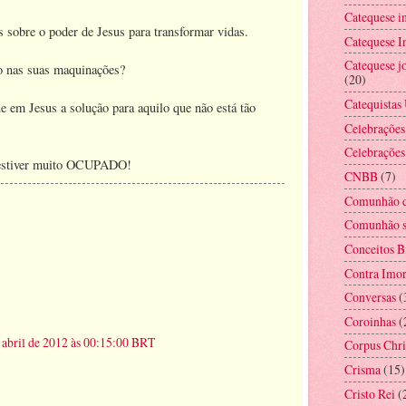
Catequese i
 sobre o poder de Jesus para transformar vidas.
Catequese In
Catequese jo
o nas suas maquinações?
(20)
Catequistas
ue em Jesus a solução para aquilo que não está tão
Celebrações
Celebrações
ão estiver muito OCUPADO!
CNBB
(7)
Comunhão d
Comunhão s
Conceitos B
Contra Imor
Conversas
(
Coroinhas
(
 abril de 2012 às 00:15:00 BRT
Corpus Chri
Crisma
(15)
Cristo Rei
(