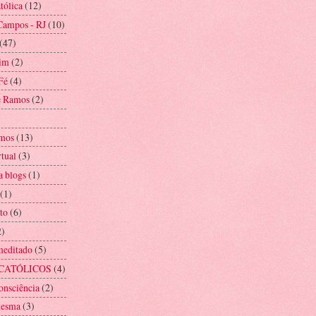
tólica
(12)
Campos - RJ
(10)
(47)
im
(2)
Fé
(4)
e Ramos
(2)
mos
(13)
rtual
(3)
a blogs
(1)
(1)
to
(6)
2)
meditado
(5)
CATÓLICOS
(4)
onsciência
(2)
mesma
(3)