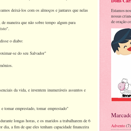
Dons Cari
 vamos deixá-los com os almoços e jantares que nelas
Estamos nos
nossas cria
de oração co
de maneira que não sobre tempo algum para
isto".
disse o diabo:
roximar-se do seu Salvador"
emônios.
nciais da vida, e inventem inumeráveis assuntos e
, e tomar emprestado, tomar emprestado"
Marcado
durante longas horas, e os maridos a trabalharem de 6
Advento
(7)
r dia, a fim de que eles tenham capacidade financeira