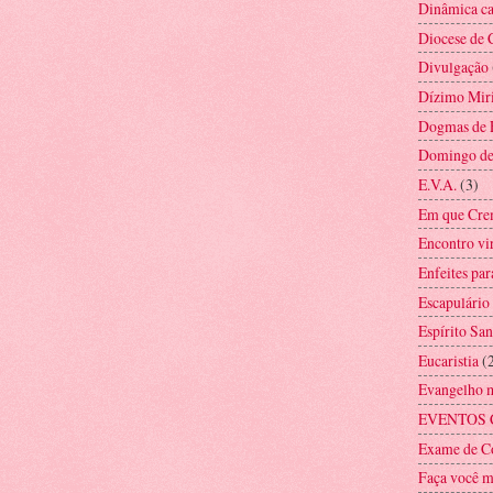
Dinâmica ca
Diocese de 
Divulgação
Dízimo Mir
Dogmas de 
Domingo d
E.V.A.
(3)
Em que Cre
Encontro vi
Enfeites par
Escapulário
Espírito San
Eucaristia
(
Evangelho 
EVENTOS 
Exame de C
Faça você 