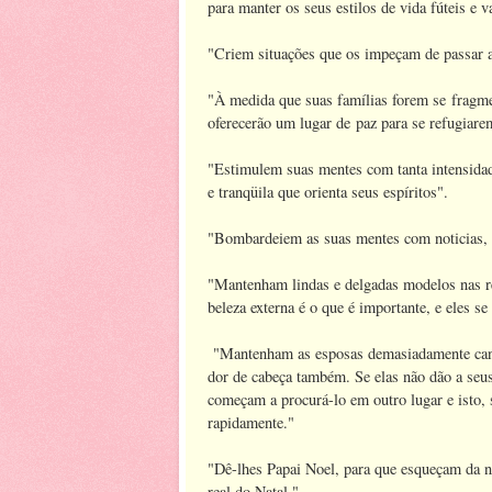
para manter os seus estilos de vida fúteis e v
"Criem situações que os impeçam de passar 
"À medida que suas famílias forem se fragme
oferecerão um lugar de paz para se refugiare
"Estimulem suas mentes com tanta intensidad
e tranqüila que orienta seus espíritos".
"Bombardeiem as suas mentes com noticias, 
"Mantenham lindas e delgadas modelos nas re
beleza externa é o que é importante, e eles s
"Mantenham as esposas demasiadamente cans
dor de cabeça também. Se elas não dão a seu
começam a procurá-lo em outro lugar e isto, 
rapidamente."
"Dê-lhes Papai Noel, para que esqueçam da ne
real do Natal."