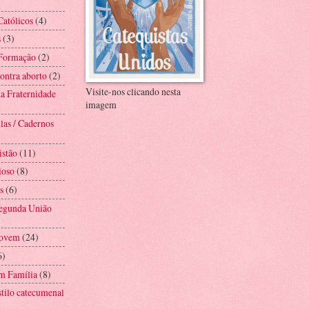
Católicos
(4)
s
(3)
 Formação
(2)
ntra aborto
(2)
Visite-nos clicando nesta
a Fraternidade
imagem
las / Cadernos
istão
(11)
ioso
(8)
s
(6)
Segunda União
Jovem
(24)
6)
m Família
(8)
stilo catecumenal