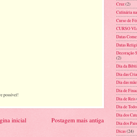
Cruz
(2)
Culinária n
Curso de Fé
CURSO VI
Datas Come
Datas Relig
Decoração S
(2)
Dia da Bibli
Dia das Cri
Dia das mãe
Dia de Fina
e possível!
Dia de Reis
Dia de Todo
Dia dos Cat
gina inicial
Postagem mais antiga
Dia dos Pais
Dicas
(24)