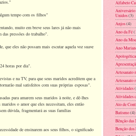
azios."
Alfabeto Ca
Aniversário
algum tempo com os filhos"
Unidos
(3)
Anjos
(4)
ntando, muito em breve seus lares já não mais
Ano da Fé
(
m das pressões do trabalho".
Ano da Mise
e, que eles não possam mais escutar aquela voz suave
Ano Marian
Apologética
Apresentaç
24 horas por dia".
Artesanato 
vistas e na TV, para que seus maridos acreditem que a
Artesanato r
e tornarão mal satisfeitos com suas próprias esposas".
Atividades
Atividades c
adas para amarem seus maridos à noite, e dê-lhes
s maridos o amor que eles necessitam, eles então
Ato de Cont
sem dúvida, fragmentará as suas famílias
Batismo
(4)
Bênção das 
Benção dos 
cessidade de ensinarem aos seus filhos, o significado