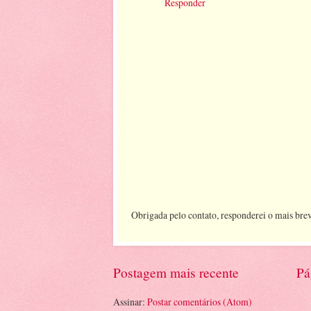
Responder
Obrigada pelo contato, responderei o mais brev
Postagem mais recente
Pá
Assinar:
Postar comentários (Atom)