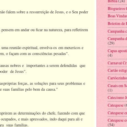
Bíblia
(24)
Blogueiros 
ão falem sobre a ressurreição de Jesus, e o Seu poder
Boas Vinda
Boletim de
ensem em andar ou ficar na natureza, para refletirem
Campanha co
Campanha d
(29)
 uma reunião espiritual, envolva-os em mexericos e
Capas aposti
rem, o façam com as consciências pesadas".
(4)
Carnaval Cr
causas nobres e importantes a serem defendidas que
Cartão relig
oder de Jesus".
Cartõezinho
spróprias forças, as soluções para seus problemas e
Casais em 
e suas famílias pelo bem da causa."
(1)
Catecismo 
Catequese
(
Catequese e
prirem as determinações do chefe, fazendo com que
ocupados, e mais apressados, indo daqui para ali e
Catequese e
(54)
ara suas famílias.