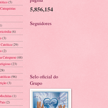
tólico
(5)
5,856,154
 Catequistas
Seguidores
1)
ricórdia
(6)
o
(3)
 Católica
(29)
ão
(2)
na Catequese
(44)
eligioso
(23)
(28)
Selo oficial do
atólicas
(96)
Grupo
rição
(3)
Mochilas
(1)
Pais
(2)