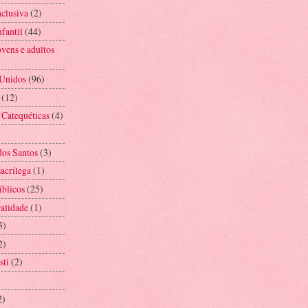
nclusiva
(2)
fantil
(44)
vens e adultos
 Unidos
(96)
(12)
 Catequéticas
(4)
os Santos
(3)
acrílega
(1)
íblicos
(25)
alidade
(1)
3)
2)
sti
(2)
2)