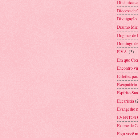
Dinâmica ca
Diocese de 
Divulgação
Dízimo Mir
Dogmas de 
Domingo d
E.V.A.
(3)
Em que Cre
Encontro vi
Enfeites par
Escapulário
Espírito San
Eucaristia
(
Evangelho 
EVENTOS 
Exame de C
Faça você 