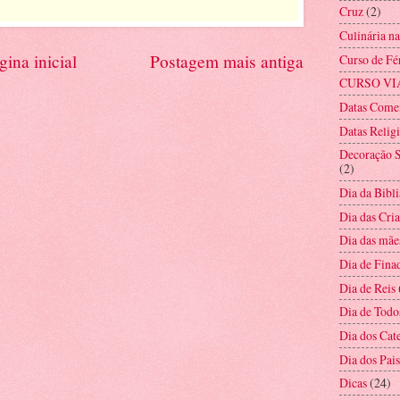
Cruz
(2)
Culinária n
gina inicial
Postagem mais antiga
Curso de Fé
CURSO VI
Datas Come
Datas Relig
Decoração S
(2)
Dia da Bibli
Dia das Cri
Dia das mãe
Dia de Fina
Dia de Reis
Dia de Todo
Dia dos Cat
Dia dos Pais
Dicas
(24)