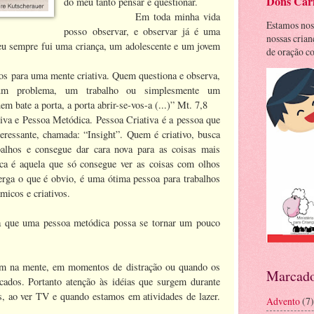
Dons Cari
do meu tanto pensar e questionar.
Em toda minha vida
Estamos nos
posso observar, e observar já é uma
nossas cria
e eu sempre fui uma criança, um adolescente e um jovem
de oração co
ios para uma mente criativa. Quem questiona e observa,
 um problema, um trabalho ou simplesmente um
 bate a porta, a porta abrir-se-vos-a (...)” Mt. 7,8
tiva e Pessoa Metódica. Pessoa Criativa é a pessoa que
eressante, chamada: “Insight”. Quem é criativo, busca
alhos e consegue dar cara nova para as coisas mais
a é aquela que só consegue ver as coisas com olhos
erga o que é obvio, é uma ótima pessoa para trabalhos
âmicos e criativos.
ra que uma pessoa metódica possa se tornar um pouco
em na mente, em momentos de distração ou quando os
Marcado
cados. Portanto atenção às idéias que surgem durante
, ao ver TV e quando estamos em atividades de lazer.
Advento
(7)