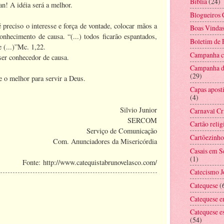
Bíblia
(24)
n! A idéia será a melhor.
Blogueiros 
é preciso o interesse e força de vontade, colocar mãos a
Boas Vinda
nhecimento de causa. “(...) todos ficarão espantados,
Boletim de
 (...)”Mc. 1,22.
Campanha co
 ser conhecedor de causa.
Campanha d
(29)
e o melhor para servir a Deus.
Capas aposti
(4)
Silvio Junior
Carnaval Cr
SERCOM
Cartão relig
Serviço de Comunicação
Cartõezinho
Com. Anunciadores da Misericórdia
Casais em 
(1)
Fonte: http://www.catequistabrunovelasco.com/
Catecismo 
Catequese
(
Catequese e
Catequese e
(54)