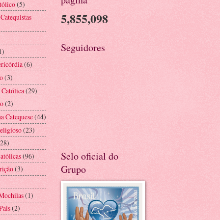
tólico
(5)
5,855,098
 Catequistas
Seguidores
1)
ricórdia
(6)
o
(3)
 Católica
(29)
ão
(2)
na Catequese
(44)
eligioso
(23)
(28)
Selo oficial do
atólicas
(96)
Grupo
rição
(3)
Mochilas
(1)
Pais
(2)