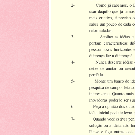
2-
Como já sabemos, o Es
usar daquilo que já temo
mais criativo, é preciso o
saber um pouco de cada coi
reformuladas.
3-
Acolher as idéias e
portam características d
pessoa novos horizontes e
diferença faz a diferença!
4-
Nunca descarte idéias
deixe de anotar ou execu
perdê-la.
5-
Monte um banco de id
pesquisa de campo, leia s
interessante. Quanto mais
inovadoras poderão ser su
6-
Peça a opinião dos outr
idéia inicial pode te leva
7-
Quando você estiver pens
solução ou a idéia, não fo
Pense e faça outras cois