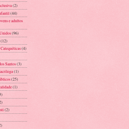
nclusiva
(2)
fantil
(44)
vens e adultos
 Unidos
(96)
(12)
 Catequéticas
(4)
os Santos
(3)
acrílega
(1)
íblicos
(25)
alidade
(1)
3)
2)
sti
(2)
2)