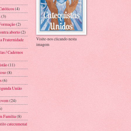
Católicos
(4)
s
(3)
 Formação
(2)
ntra aborto
(2)
Visite-nos clicando nesta
a Fraternidade
imagem
las / Cadernos
istão
(11)
ioso
(8)
s
(6)
Segunda União
Jovem
(24)
6)
m Família
(8)
stilo catecumenal