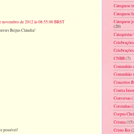
Catequese i
Catequese In
Catequese jo
 de novembro de 2012 às 08:55:00 BRST
(20)
srrsrs Beijus Cláudia!
Catequistas
Celebrações
Celebrações
CNBB
(7)
Comunhão d
Comunhão s
Conceitos B
Contra Imor
Conversas
(
Coroinhas
(
Corpus Chri
Crisma
(15)
e possível!
Cristo Rei
(