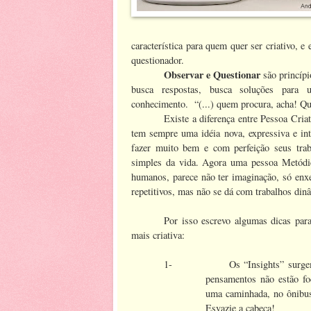
característica para quem quer ser criativo, 
questionador.
Observar e Questionar
são princíp
busca respostas, busca soluções para
conhecimento. “(...) quem procura, acha! Quem
Existe a diferença entre Pessoa Cria
tem sempre uma idéia nova, expressiva e int
fazer muito bem e com perfeição seus trab
simples da vida. Agora uma pessoa Metódic
humanos, parece não ter imaginação, só enx
repetitivos, mas não se dá com trabalhos din
Por isso escrevo algumas dicas pa
mais criativa:
1-
Os “Insights” surg
pensamentos não estão fo
uma caminhada, no ônibus
Esvazie a cabeça!