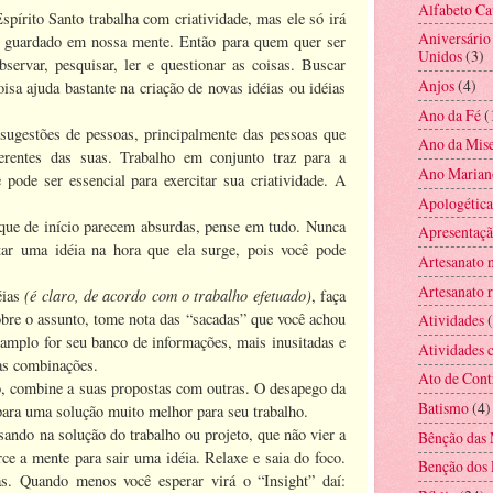
Alfabeto Ca
pírito Santo trabalha com criatividade, mas ele só irá
Aniversário
s guardado em nossa mente. Então para quem quer ser
Unidos
(3)
bservar, pesquisar, ler e questionar as coisas. Buscar
Anjos
(4)
sa ajuda bastante na criação de novas idéias ou idéias
Ano da Fé
(
 sugestões de pessoas, principalmente das pessoas que
Ano da Mise
iferentes das suas. Trabalho em conjunto traz para a
Ano Marian
 pode ser essencial para exercitar sua criatividade. A
Apologética
 que de início parecem absurdas, pense
em tudo. Nunca
Apresentaç
tar uma idéia na hora que ela surge, pois você pode
Artesanato 
Artesanato r
(é claro, de acordo com o trabalho efetuado)
éias
, faça
obre o assunto, tome nota das “sacadas” que você achou
Atividades
 amplo for seu banco de informações, mais inusitadas e
Atividades c
as combinações.
Ato de Cont
o, combine a suas propostas com outras. O desapego da
Batismo
(4)
r para uma solução muito melhor para seu trabalho.
ando na solução do trabalho ou projeto, que não vier a
Bênção das 
rce a mente para sair uma idéia. Relaxe e saia do foco.
Benção dos 
as. Quando menos você esperar virá o “Insight” daí: