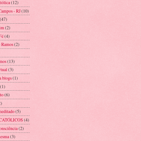
tólica
(12)
Campos - RJ
(10)
(47)
im
(2)
Fé
(4)
e Ramos
(2)
mos
(13)
rtual
(3)
a blogs
(1)
(1)
to
(6)
2)
meditado
(5)
CATÓLICOS
(4)
onsciência
(2)
mesma
(3)