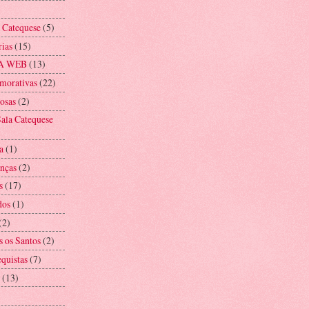
a Catequese
(5)
rias
(15)
A WEB
(13)
morativas
(22)
iosas
(2)
ala Catequese
a
(1)
anças
(2)
s
(17)
dos
(1)
(2)
s os Santos
(2)
equistas
(7)
(13)