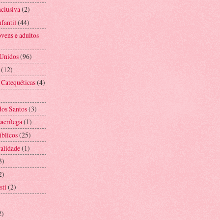
nclusiva
(2)
fantil
(44)
vens e adultos
 Unidos
(96)
(12)
 Catequéticas
(4)
os Santos
(3)
acrílega
(1)
íblicos
(25)
alidade
(1)
3)
2)
sti
(2)
2)