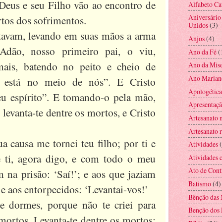
 Deus e seu Filho vão ao encontro de
Alfabeto Ca
Aniversário
rtos dos sofrimentos.
Unidos
(3)
tavam, levando em suas mãos a arma
Anjos
(4)
Adão, nosso primeiro pai, o viu,
Ano da Fé
(
ais, batendo no peito e cheio de
Ano da Mise
Ano Marian
 está no meio de nós”. E Cristo
Apologética
u espírito”. E tomando-o pela mão,
Apresentaç
 levanta-te dentre os mortos, e Cristo
Artesanato 
Artesanato r
a causa me tornei teu filho; por ti e
Atividades
 ti, agora digo, e com todo o meu
Atividades c
Ato de Cont
 na prisão: ‘Saí!’; e aos que jaziam
Batismo
(4)
; e aos entorpecidos: ‘Levantai-vos!’
Bênção das 
e dormes, porque não te criei para
Benção dos 
ortos. Levanta-te dentre os mortos;