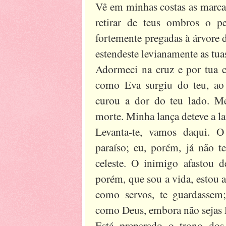
Vê em minhas costas as marcas
retirar de teus ombros o 
fortemente pregadas à árvore d
estendeste levianamente as tua
Adormeci na cruz e por tua c
como Eva surgiu do teu, ao
curou a dor do teu lado. Me
morte. Minha lança deteve a lan
Levanta-te, vamos daqui. O
paraíso; eu, porém, já não 
celeste. O inimigo afastou d
porém, que sou a vida, estou a
como servos, te guardassem
como Deus, embora não sejas 
Está preparado o trono dos