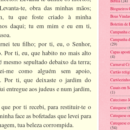
Bíblia
(24)
Levanta-te, obra das minhas mãos;
Blogueiros 
em, tu que foste criado à minha
Boas Vinda
Boletim de
amos daqui; tu em mim e eu em ti,
Campanha co
ssoa.
Campanha d
rnei teu filho; por ti, eu, o Senhor,
(29)
. Por ti, eu, que habito no mais alto
Capas aposti
(4)
até mesmo sepultado debaixo da terra;
Carnaval Cr
rnei-me como alguém sem apoio,
Cartão relig
 Por ti, que deixaste o jardim do
Cartõezinho
fui entregue aos judeus e num jardim,
Casais em 
(1)
Catecismo 
ue por ti recebi, para restituir-te o
Catequese
(
minha face as bofetadas que levei para
Catequese e
Catequese e
magem, tua beleza corrompida.
(54)