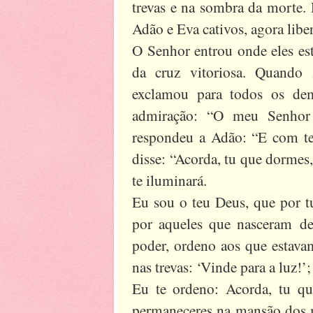
trevas e na sombra da morte.
Adão e Eva cativos, agora libe
O Senhor entrou onde eles es
da cruz vitoriosa. Quando 
exclamou para todos os dem
admiração: “O meu Senhor
respondeu a Adão: “E com te
disse: “Acorda, tu que dormes,
te iluminará.
Eu sou o teu Deus, que por tu
por aqueles que nasceram de
poder, ordeno aos que estavam
nas trevas: ‘Vinde para a luz!’
Eu te ordeno: Acorda, tu qu
permaneceres na mansão dos m