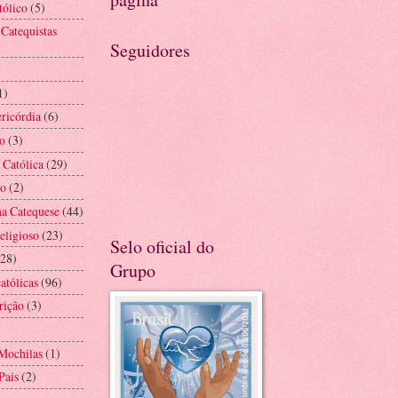
tólico
(5)
 Catequistas
Seguidores
1)
ricórdia
(6)
o
(3)
 Católica
(29)
ão
(2)
na Catequese
(44)
eligioso
(23)
Selo oficial do
(28)
Grupo
atólicas
(96)
rição
(3)
Mochilas
(1)
Pais
(2)