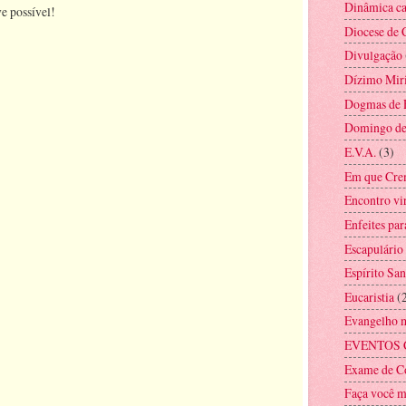
Dinâmica ca
e possível!
Diocese de 
Divulgação
Dízimo Mir
Dogmas de 
Domingo d
E.V.A.
(3)
Em que Cre
Encontro vi
Enfeites par
Escapulário
Espírito San
Eucaristia
(
Evangelho 
EVENTOS 
Exame de C
Faça você 