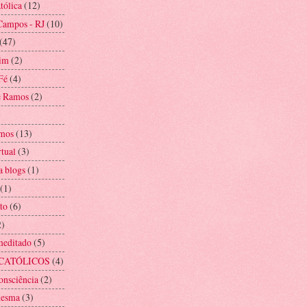
tólica
(12)
Campos - RJ
(10)
(47)
im
(2)
Fé
(4)
e Ramos
(2)
mos
(13)
rtual
(3)
a blogs
(1)
(1)
to
(6)
2)
meditado
(5)
CATÓLICOS
(4)
onsciência
(2)
mesma
(3)