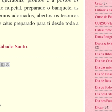
Cruz
(2)
to nupcial, preparado o banquete, as
Culinária n
ernos adornados, abertos os tesouros
Curso de Fé
s céus preparado para ti desde toda a
CURSO VI
Datas Come
Datas Relig
Decoração S
Sábado Santo.
(2)
Dia da Bibli
Dia das Cri
Dia das mãe
Dia de Fina
Dia de Reis
Dia de Todo
Dia dos Cat
Dia dos Pais
o
Dicas
(24)