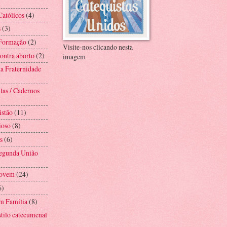
Católicos
(4)
s
(3)
 Formação
(2)
Visite-nos clicando nesta
ntra aborto
(2)
imagem
a Fraternidade
las / Cadernos
istão
(11)
ioso
(8)
s
(6)
Segunda União
Jovem
(24)
6)
m Família
(8)
stilo catecumenal