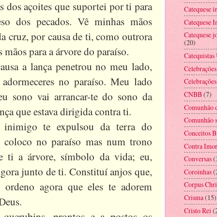
 dos açoites que suportei por ti para
Catequese i
peso dos pecados. Vê minhas mãos
Catequese In
a cruz, por causa de ti, como outrora
Catequese jo
(20)
s mãos para a árvore do paraíso.
Catequistas
ausa a lança penetrou no meu lado,
Celebrações
 adormeceres no paraíso. Meu lado
Celebrações
u sono vai arrancar-te do sono da
CNBB
(7)
Comunhão d
ça que estava dirigida contra ti.
Comunhão s
 inimigo te expulsou da terra do
Conceitos B
te coloco no paraíso mas num trono
Contra Imor
e ti a árvore, símbolo da vida; eu,
Conversas
(
gora junto de ti. Constituí anjos que,
Coroinhas
(
; ordeno agora que eles te adorem
Corpus Chri
Crisma
(15)
Deus.
Cristo Rei
(
 querubins, prontos e a postos os