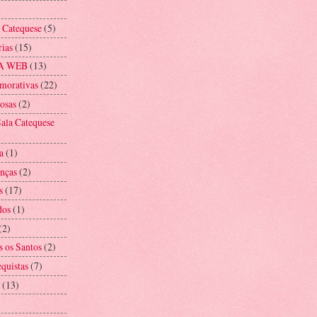
a Catequese
(5)
rias
(15)
A WEB
(13)
morativas
(22)
iosas
(2)
ala Catequese
a
(1)
anças
(2)
s
(17)
dos
(1)
(2)
s os Santos
(2)
equistas
(7)
(13)