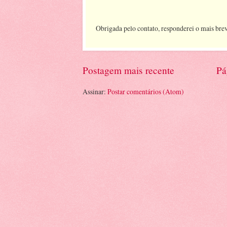
Obrigada pelo contato, responderei o mais brev
Postagem mais recente
Pá
Assinar:
Postar comentários (Atom)