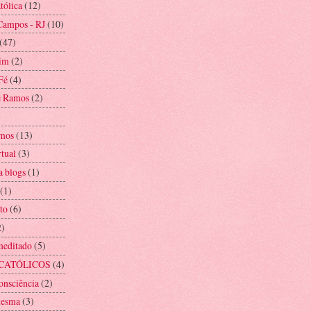
tólica
(12)
Campos - RJ
(10)
(47)
im
(2)
Fé
(4)
e Ramos
(2)
mos
(13)
rtual
(3)
a blogs
(1)
(1)
to
(6)
2)
meditado
(5)
CATÓLICOS
(4)
onsciência
(2)
mesma
(3)