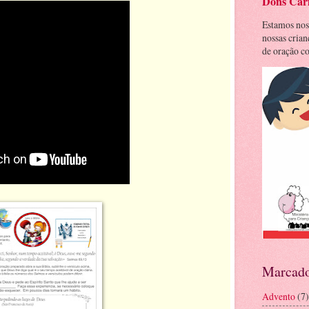
Dons Cari
Estamos nos
nossas cria
de oração co
Marcado
Advento
(7)