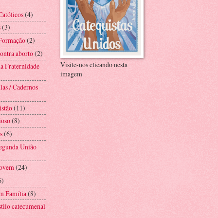
Católicos
(4)
s
(3)
 Formação
(2)
ntra aborto
(2)
Visite-nos clicando nesta
a Fraternidade
imagem
las / Cadernos
istão
(11)
ioso
(8)
s
(6)
Segunda União
Jovem
(24)
6)
m Família
(8)
stilo catecumenal