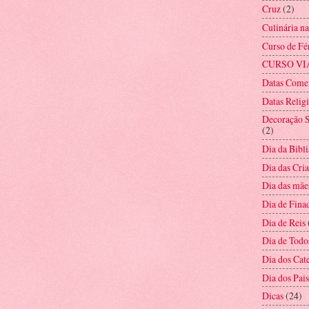
Cruz
(2)
Culinária n
Curso de Fé
CURSO VI
Datas Come
Datas Relig
Decoração S
(2)
Dia da Bibli
Dia das Cri
Dia das mãe
Dia de Fina
Dia de Reis
Dia de Todo
Dia dos Cat
Dia dos Pais
Dicas
(24)