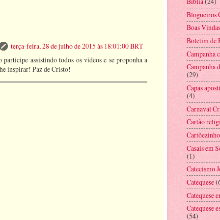
Bíblia
(24)
Blogueiros 
Boas Vinda
Boletim de
terça-feira, 28 de julho de 2015 às 18:01:00 BRT
Campanha co
participe assistindo todos os vídeos e se proponha a
Campanha d
he inspirar! Paz de Cristo!
(29)
Capas aposti
(4)
Carnaval Cr
Cartão relig
Cartõezinho
Casais em 
(1)
Catecismo 
Catequese
(
Catequese e
Catequese e
(54)