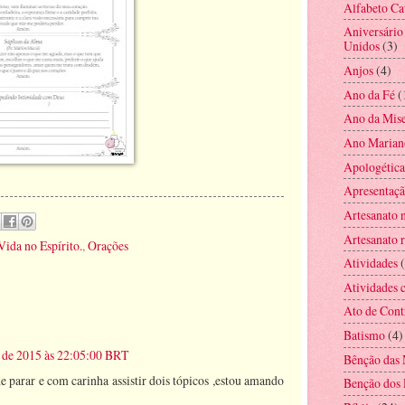
Alfabeto Ca
Aniversário
Unidos
(3)
Anjos
(4)
Ano da Fé
(
Ano da Mise
Ano Marian
Apologética
Apresentaç
Artesanato 
Artesanato r
Vida no Espírito.
,
Orações
Atividades
Atividades c
Ato de Cont
Batismo
(4)
ho de 2015 às 22:05:00 BRT
Bênção das 
 parar e com carinha assistir dois tópicos ,estou amando
Benção dos 