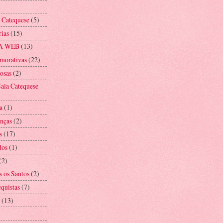
a Catequese
(5)
rias
(15)
A WEB
(13)
morativas
(22)
iosas
(2)
ala Catequese
a
(1)
anças
(2)
s
(17)
dos
(1)
(2)
s os Santos
(2)
equistas
(7)
(13)