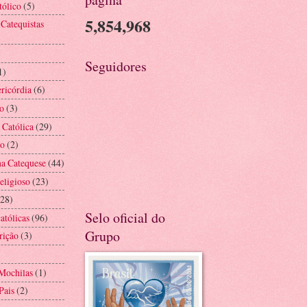
tólico
(5)
5,854,968
 Catequistas
Seguidores
1)
ricórdia
(6)
o
(3)
 Católica
(29)
ão
(2)
na Catequese
(44)
eligioso
(23)
(28)
Selo oficial do
atólicas
(96)
Grupo
rição
(3)
Mochilas
(1)
Pais
(2)