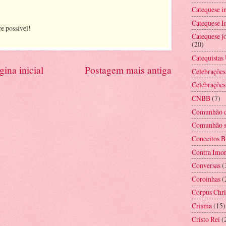
Catequese i
Catequese In
e possível!
Catequese jo
(20)
Catequistas
gina inicial
Postagem mais antiga
Celebrações
Celebrações
CNBB
(7)
Comunhão d
Comunhão s
Conceitos B
Contra Imor
Conversas
(
Coroinhas
(
Corpus Chri
Crisma
(15)
Cristo Rei
(