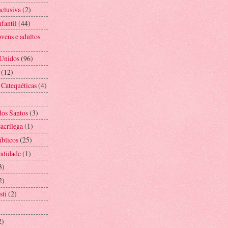
nclusiva
(2)
fantil
(44)
vens e adultos
 Unidos
(96)
(12)
 Catequéticas
(4)
os Santos
(3)
acrílega
(1)
íblicos
(25)
alidade
(1)
3)
2)
sti
(2)
2)