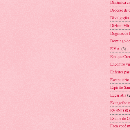
Dinâmica ca
Diocese de 
Divulgação
Dízimo Mir
Dogmas de 
Domingo d
E.V.A.
(3)
Em que Cre
Encontro vi
Enfeites par
Escapulário
Espírito San
Eucaristia
(
Evangelho 
EVENTOS 
Exame de C
Faça você 