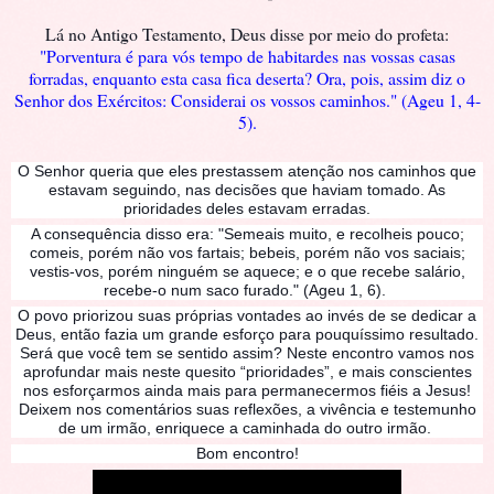
Lá no Antigo Testamento, Deus disse por meio do profeta:
"Porventura é para vós tempo de habitardes nas vossas casas
forradas, enquanto esta casa fica deserta? Ora, pois, assim diz o
Senhor dos Exércitos: Considerai os vossos caminhos." (Ageu 1, 4-
5).
O Senhor queria que eles prestassem atenção
nos caminhos que
estavam seguindo, nas decisões que haviam tomado. As
prioridades deles estavam erradas.
A consequência disso era: "Semeais muito, e recolheis pouco;
comeis, porém não vos fartais; bebeis, porém não vos saciais;
vestis-vos, porém ninguém se aquece; e o que recebe salário,
recebe-o num saco furado." (Ageu 1, 6).
O povo priorizou suas próprias vontades ao invés de se dedicar a
Deus, então fazia um grande esforço para pouquíssimo resultado.
Será que você tem se sentido assim? Neste encontro vamos nos
aprofundar mais neste quesito “prioridades”, e mais conscientes
nos esforçarmos ainda mais para permanecermos fiéis a Jesus!
Deixem nos comentários suas reflexões, a vivência e testemunho
de um irmão, enriquece a caminhada do outro irmão.
Bom encontro!