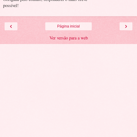
possível!
‹
›
Página inicial
Ver versão para a web