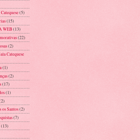
a Catequese
(5)
rias
(15)
A WEB
(13)
morativas
(22)
iosas
(2)
ala Catequese
a
(1)
anças
(2)
s
(17)
dos
(1)
(2)
s os Santos
(2)
equistas
(7)
(13)