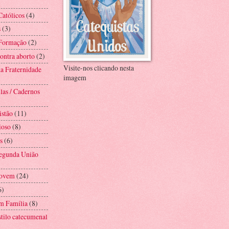
Católicos
(4)
s
(3)
 Formação
(2)
ntra aborto
(2)
Visite-nos clicando nesta
a Fraternidade
imagem
las / Cadernos
istão
(11)
ioso
(8)
s
(6)
Segunda União
Jovem
(24)
6)
m Família
(8)
stilo catecumenal