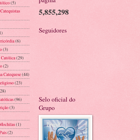
tólico
(5)
5,855,298
 Catequistas
Seguidores
1)
ricórdia
(6)
o
(3)
 Católica
(29)
ão
(2)
na Catequese
(44)
eligioso
(23)
(28)
Selo oficial do
atólicas
(96)
Grupo
rição
(3)
Mochilas
(1)
Pais
(2)