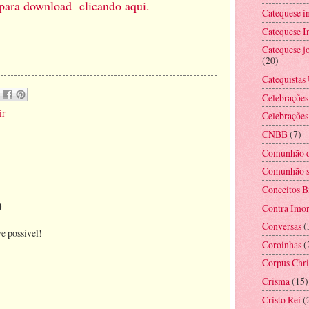
 para download clicando aqui.
Catequese i
Catequese In
Catequese jo
(20)
Catequistas
Celebrações
ir
Celebrações
CNBB
(7)
Comunhão d
Comunhão s
Conceitos B
o
Contra Imor
Conversas
(
e possível!
Coroinhas
(
Corpus Chri
Crisma
(15)
Cristo Rei
(