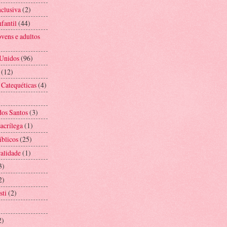
nclusiva
(2)
fantil
(44)
vens e adultos
 Unidos
(96)
(12)
 Catequéticas
(4)
os Santos
(3)
acrílega
(1)
íblicos
(25)
alidade
(1)
3)
2)
sti
(2)
2)