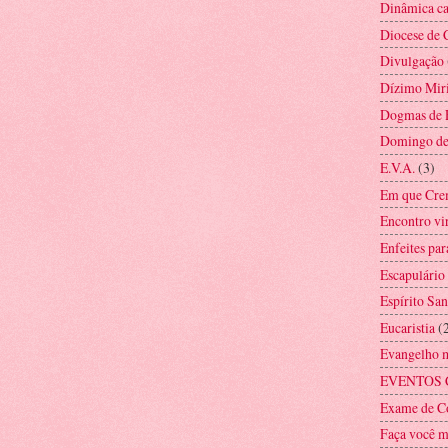
Dinâmica ca
Diocese de 
Divulgação
Dízimo Mir
Dogmas de 
Domingo d
E.V.A.
(3)
Em que Cre
Encontro vi
Enfeites par
Escapulário
Espírito San
Eucaristia
(
Evangelho 
EVENTOS 
Exame de C
Faça você 