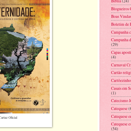
Bíblia
(24)
Blogueiros 
Boas Vinda
Boletim de
Campanha co
Campanha d
(29)
Capas aposti
(4)
Carnaval Cr
Cartão relig
Cartõezinho
Casais em 
(1)
Catecismo 
Catequese
(
Catequese e
Cartaz Oficial
Catequese e
(54)