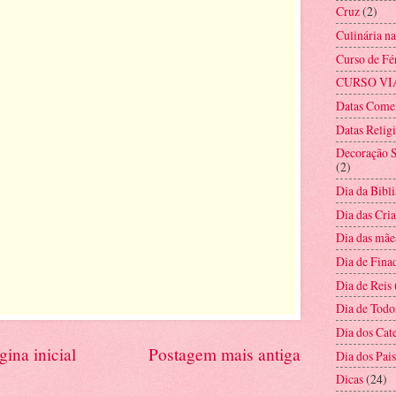
Cruz
(2)
Culinária n
Curso de Fé
CURSO VI
Datas Come
Datas Relig
Decoração S
(2)
Dia da Bibli
Dia das Cri
Dia das mãe
Dia de Fina
Dia de Reis
Dia de Todo
Dia dos Cat
gina inicial
Postagem mais antiga
Dia dos Pais
Dicas
(24)