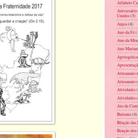
Alfabeto Ca
Aniversário
Unidos
(3)
Anjos
(4)
Ano da Fé
(
Ano da Mise
Ano Marian
Apologética
Apresentaç
Artesanato 
Artesanato r
Atividades
Atividades c
Ato de Cont
Batismo
(4)
Bênção das 
Benção dos 