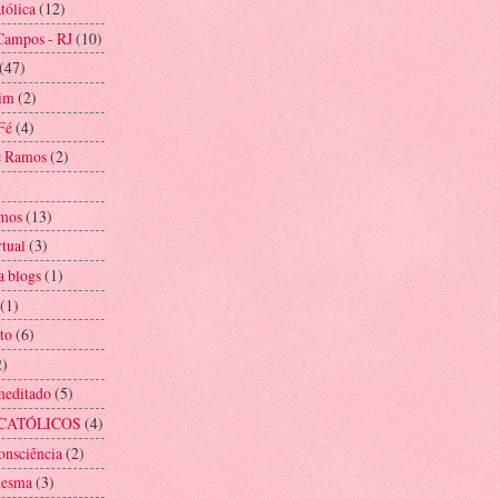
tólica
(12)
Campos - RJ
(10)
(47)
im
(2)
Fé
(4)
e Ramos
(2)
mos
(13)
rtual
(3)
a blogs
(1)
(1)
to
(6)
2)
meditado
(5)
CATÓLICOS
(4)
onsciência
(2)
mesma
(3)