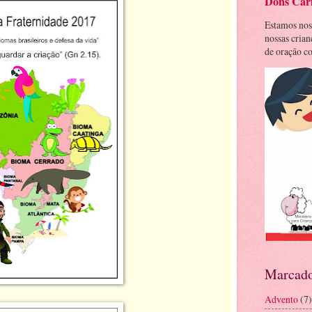
Dons Cari
Estamos nos
nossas cria
de oração co
Marcado
Advento
(7)