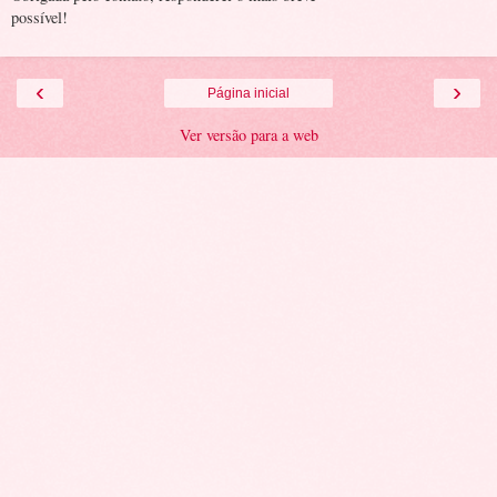
possível!
‹
›
Página inicial
Ver versão para a web