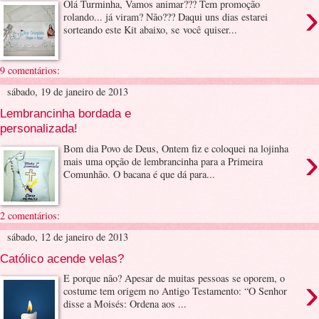
›
Olá Turminha, Vamos animar??? Tem promoção
rolando... já viram? Não??? Daqui uns dias estarei
sorteando este Kit abaixo, se você quiser...
9 comentários:
sábado, 19 de janeiro de 2013
Lembrancinha bordada e
personalizada!
›
Bom dia Povo de Deus, Ontem fiz e coloquei na lojinha
mais uma opção de lembrancinha para a Primeira
Comunhão. O bacana é que dá para...
2 comentários:
sábado, 12 de janeiro de 2013
Católico acende velas?
›
E porque não? Apesar de muitas pessoas se oporem, o
costume tem origem no Antigo Testamento: “O Senhor
disse a Moisés: Ordena aos ...