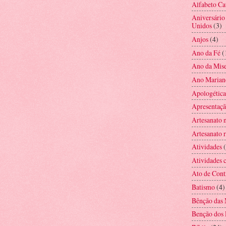
Alfabeto Ca
Aniversário
Unidos
(3)
Anjos
(4)
Ano da Fé
(
Ano da Mise
Ano Marian
Apologética
Apresentaç
Artesanato 
Artesanato r
Atividades
Atividades c
Ato de Cont
Batismo
(4)
Bênção das 
Benção dos 