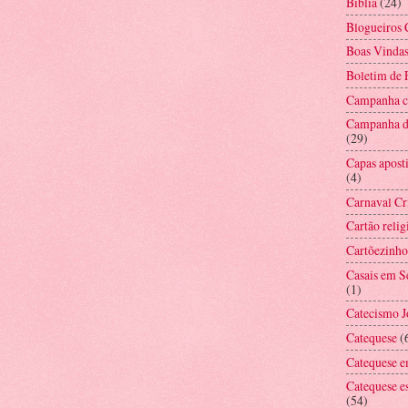
Bíblia
(24)
Blogueiros 
Boas Vinda
Boletim de
Campanha co
Campanha d
(29)
Capas aposti
(4)
Carnaval Cr
Cartão relig
Cartõezinho
Casais em 
(1)
Catecismo 
Catequese
(
Catequese e
Catequese e
(54)