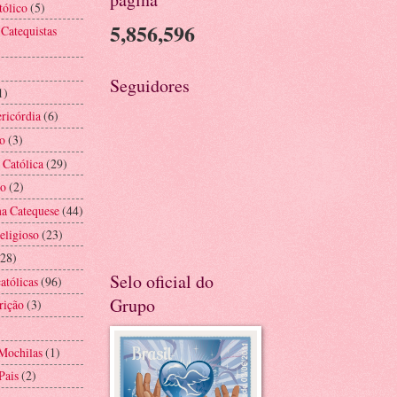
tólico
(5)
5,856,596
 Catequistas
Seguidores
1)
ricórdia
(6)
o
(3)
 Católica
(29)
ão
(2)
na Catequese
(44)
eligioso
(23)
(28)
Selo oficial do
atólicas
(96)
Grupo
rição
(3)
Mochilas
(1)
Pais
(2)