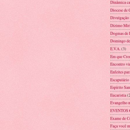
Dinâmica ca
Diocese de 
Divulgação
Dízimo Mir
Dogmas de 
Domingo d
E.V.A.
(3)
Em que Cre
Encontro vi
Enfeites par
Escapulário
Espírito San
Eucaristia
(
Evangelho 
EVENTOS 
Exame de C
Faça você 