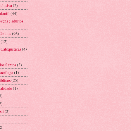
nclusiva
(2)
fantil
(44)
vens e adultos
 Unidos
(96)
(12)
 Catequéticas
(4)
os Santos
(3)
acrílega
(1)
íblicos
(25)
alidade
(1)
3)
2)
sti
(2)
2)