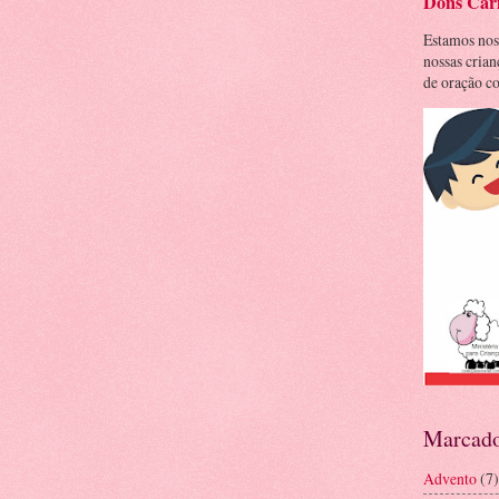
Dons Cari
Estamos nos
nossas cria
de oração co
Marcado
Advento
(7)