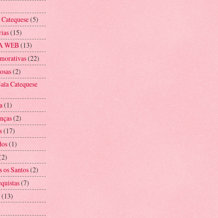
a Catequese
(5)
rias
(15)
A WEB
(13)
morativas
(22)
iosas
(2)
ala Catequese
a
(1)
anças
(2)
s
(17)
dos
(1)
(2)
s os Santos
(2)
equistas
(7)
(13)