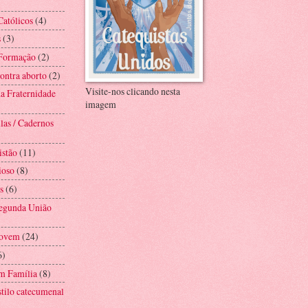
Católicos
(4)
s
(3)
 Formação
(2)
ntra aborto
(2)
Visite-nos clicando nesta
a Fraternidade
imagem
las / Cadernos
istão
(11)
ioso
(8)
s
(6)
Segunda União
Jovem
(24)
6)
m Família
(8)
stilo catecumenal