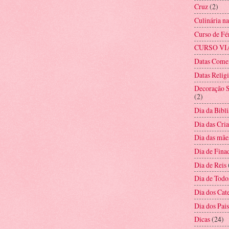
Cruz
(2)
Culinária n
Curso de Fé
CURSO VI
Datas Come
Datas Relig
Decoração S
(2)
Dia da Bibli
Dia das Cri
Dia das mãe
Dia de Fina
Dia de Reis
Dia de Todo
Dia dos Cat
Dia dos Pais
Dicas
(24)