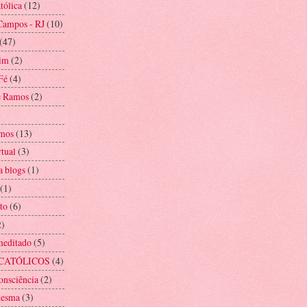
tólica
(12)
Campos - RJ
(10)
(47)
im
(2)
Fé
(4)
e Ramos
(2)
mos
(13)
rtual
(3)
a blogs
(1)
(1)
to
(6)
2)
meditado
(5)
CATÓLICOS
(4)
onsciência
(2)
mesma
(3)