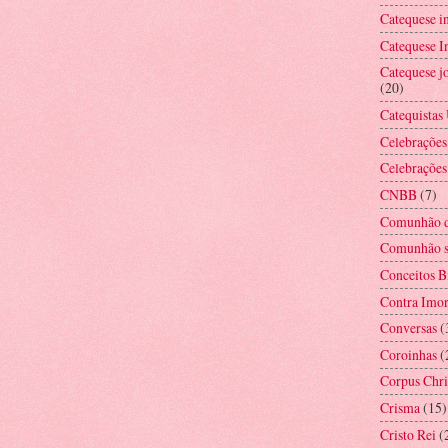
Catequese i
Catequese In
Catequese jo
(20)
Catequistas
Celebrações
Celebrações
CNBB
(7)
Comunhão d
Comunhão s
Conceitos B
Contra Imor
Conversas
(
Coroinhas
(
Corpus Chri
Crisma
(15)
Cristo Rei
(