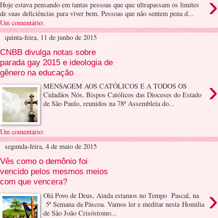
›
Hoje estava pensando em tantas pessoas que que ultrapassam os limites
de suas deficiências para viver bem. Pessoas que não sentem pena d...
Um comentário:
quinta-feira, 11 de junho de 2015
CNBB divulga notas sobre
parada gay 2015 e ideologia de
gênero na educação
›
MENSAGEM AOS CATÓLICOS E A TODOS OS
Cidadãos Nós, Bispos Católicos das Dioceses do Estado
de São Paulo, reunidos na 78ª Assembleia do...
Um comentário:
segunda-feira, 4 de maio de 2015
Vês como o demônio foi
vencido pelos mesmos meios
com que vencera?
›
Olá Povo de Deus, Ainda estamos no Tempo Pascal, na
5ª Semana da Páscoa. Vamos ler e meditar nesta Homilia
de São João Crisóstomo...