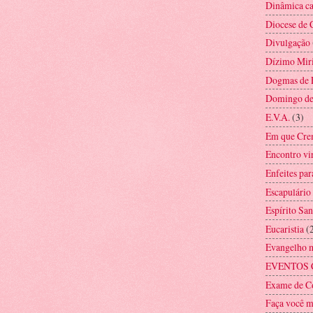
Dinâmica ca
Diocese de 
Divulgação
Dízimo Mir
Dogmas de 
Domingo d
E.V.A.
(3)
Em que Cre
Encontro vi
Enfeites par
Escapulário
Espírito San
Eucaristia
(
Evangelho 
EVENTOS 
Exame de C
Faça você 