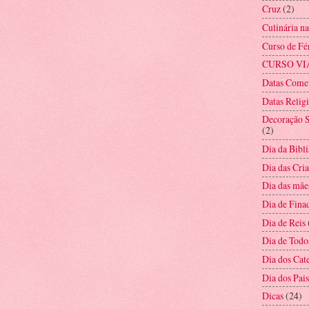
Cruz
(2)
Culinária n
Curso de Fé
CURSO VI
Datas Come
Datas Relig
Decoração S
(2)
Dia da Bibli
Dia das Cri
Dia das mãe
Dia de Fina
Dia de Reis
Dia de Todo
Dia dos Cat
Dia dos Pais
Dicas
(24)