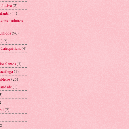
nclusiva
(2)
fantil
(44)
vens e adultos
 Unidos
(96)
(12)
 Catequéticas
(4)
os Santos
(3)
acrílega
(1)
íblicos
(25)
alidade
(1)
3)
2)
sti
(2)
2)