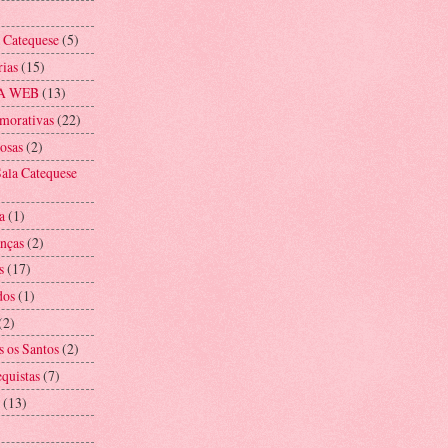
a Catequese
(5)
rias
(15)
A WEB
(13)
morativas
(22)
iosas
(2)
ala Catequese
a
(1)
anças
(2)
s
(17)
dos
(1)
(2)
s os Santos
(2)
equistas
(7)
(13)