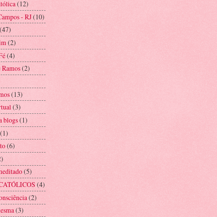
tólica
(12)
Campos - RJ
(10)
(47)
im
(2)
Fé
(4)
e Ramos
(2)
mos
(13)
rtual
(3)
a blogs
(1)
(1)
to
(6)
2)
meditado
(5)
CATÓLICOS
(4)
onsciência
(2)
mesma
(3)