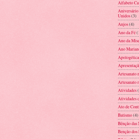
Alfabeto Ca
Aniversário
Unidos
(3)
Anjos
(4)
Ano da Fé
(
Ano da Mise
Ano Marian
Apologética
Apresentaç
Artesanato 
Artesanato r
Atividades
Atividades c
Ato de Cont
Batismo
(4)
Bênção das 
Benção dos 