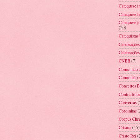
Catequese i
Catequese In
Catequese jo
(20)
Catequistas
Celebrações
Celebrações
CNBB
(7)
Comunhão d
Comunhão s
Conceitos B
Contra Imor
Conversas
(
Coroinhas
(
Corpus Chri
Crisma
(15)
Cristo Rei
(