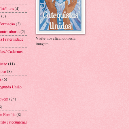
Católicos
(4)
s
(3)
 Formação
(2)
ntra aborto
(2)
Visite-nos clicando nesta
a Fraternidade
imagem
las / Cadernos
istão
(11)
ioso
(8)
s
(6)
Segunda União
Jovem
(24)
6)
m Família
(8)
stilo catecumenal