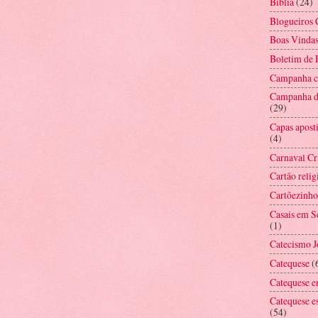
Bíblia
(24)
Blogueiros 
Boas Vinda
Boletim de
Campanha co
Campanha d
(29)
Capas aposti
(4)
Carnaval Cr
Cartão relig
Cartõezinho
Casais em 
(1)
Catecismo 
Catequese
(
Catequese e
Catequese e
(54)