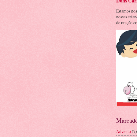
Dons Cari
Estamos nos
nossas cria
de oração co
Marcado
Advento
(7)