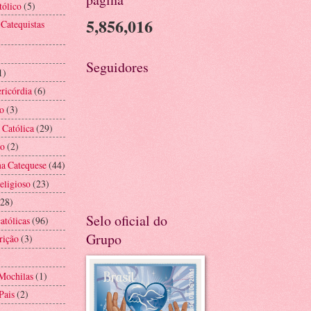
tólico
(5)
5,856,016
 Catequistas
Seguidores
1)
ricórdia
(6)
o
(3)
 Católica
(29)
ão
(2)
na Catequese
(44)
eligioso
(23)
(28)
Selo oficial do
atólicas
(96)
Grupo
rição
(3)
Mochilas
(1)
Pais
(2)