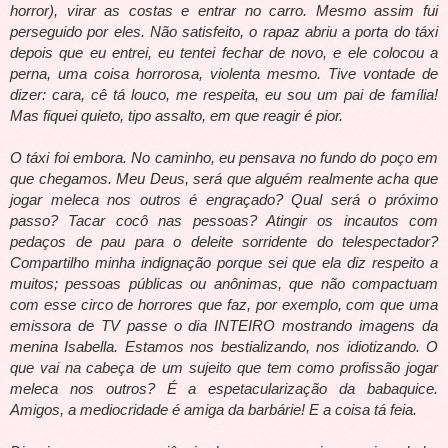
horror), virar as costas e entrar no carro. Mesmo assim fui
perseguido por eles. Não satisfeito, o rapaz abriu a porta do táxi
depois que eu entrei, eu tentei fechar de novo, e ele colocou a
perna, uma coisa horrorosa, violenta mesmo. Tive vontade de
dizer: cara, cê tá louco, me respeita, eu sou um pai de família!
Mas fiquei quieto, tipo assalto, em que reagir é pior.
O táxi foi embora. No caminho, eu pensava no fundo do poço em
que chegamos. Meu Deus, será que alguém realmente acha que
jogar meleca nos outros é engraçado? Qual será o próximo
passo? Tacar cocô nas pessoas? Atingir os incautos com
pedaços de pau para o deleite sorridente do telespectador?
Compartilho minha indignação porque sei que ela diz respeito a
muitos; pessoas públicas ou anônimas, que não compactuam
com esse circo de horrores que faz, por exemplo, com que uma
emissora de TV passe o dia INTEIRO mostrando imagens da
menina Isabella. Estamos nos bestializando, nos idiotizando. O
que vai na cabeça de um sujeito que tem como profissão jogar
meleca nos outros? É a espetacularização da babaquice.
Amigos, a mediocridade é amiga da barbárie! E a coisa tá feia.