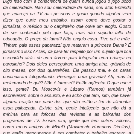
Digo isso com a consciência de quem nunca jogou o jogo bobo
da celebridade. Não sou celebridade de nada, sou ator. Entendo
que apareço na TV das pessoas e gosto quando alguém vem
dizer que curte meu trabalho, assim como deve gostar o
jornalista, o médico ou o carpinteiro que ouve um elogio. Gosto
de ser conhecido pelo que faço, mas não suporto falta de
educação. O preço da fama? Não engulo essa. Tive pai e mãe.
Tinham pais esses paparazzi que mataram a princesa Diana? É
jornalismo isso? Aliás, dá para ter respeito por um sujeito que fica
escondido atrás de uma árvore para fotografar uma criança no
parquinho? Dois deles perseguiram uma amiga atriz, grávida de
oito meses, por dois quarteirões. Ela passou mal, e os caras
continuaram fotografando. Perseguir uma grávida? Ah, mas tá
reclamando de quê? Não é famoso? Então agüenta! O que que é
isso, gente? Du Moscovis e Lázaro (Ramos) também já
escreveram sobre o assunto, e eu acho que tem, sim, que haver
alguma reação por parte dos que não estão a fim de alimentar
essa palhaçada. Existe, sim, gente inteligente que não dá a
mínima para as fofocas das revistas e as baixarias dos
programas de TV. Existe, sim, gente que tem outros valores,
como meus amigos do MHuD (Movimento Humanos Direitos),
que estão preocupados é em combater o trabalho escravo, a