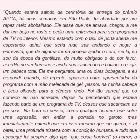
"
Quando estava saindo da cerimônia de entrega do prêmio
APCA, há duas semanas em São Paulo, fui abordado por um
rapaz meio abobalhado. Ele disse que me amava, chegou a me
dar um beijo no rosto e pediu uma entrevista para seu programa
de TV no interior. Mesmo estando com o táxi de porta aberta me
esperando, achei que seria rude sair andando e negar a
entrevista, que de alguma forma poderia ajudar o cara, sei lá, eu
sou da época da gentileza, do muito obrigado e do por favor,
acredito no ser humano e ainda sou canceriano e baiano, ou seja,
um babaca total. Ele me perguntou uma ou duas bobagens, e eu
respondi, quando, de repente, apareceu outro apresentador do
programa com a mão melecada de gel, passou na minha cabeça
e ficou olhando para a câmera rindo. Foi tão surreal que no
começo eu não acreditei, depois fui percebendo que estava
fazendo parte de um programa de TV, desses que sacaneiam as
pessoas. Na hora eu pensei, como qualquer homem que sofre
uma agressão, em enfiar a porrada no garoto, mas
imediatamente entendi que era isso mesmo que ele queria, e aí
bateu uma profunda tristeza com a condição humana, e tudo que
consegui foi suspirar algo tipo "que coisa horrível" (o horror, o