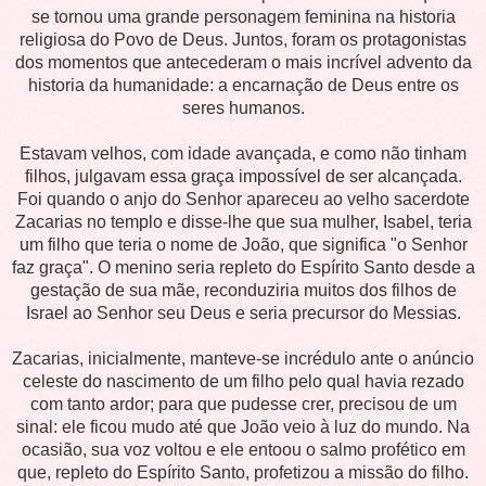
se tornou uma grande personagem feminina na historia
religiosa do Povo de Deus. Juntos, foram os protagonistas
dos momentos que antecederam o mais incrível advento da
historia da humanidade: a encarnação de Deus entre os
seres humanos.
Estavam velhos, com idade avançada, e como não tinham
filhos, julgavam essa graça impossível de ser alcançada.
Foi quando o anjo do Senhor apareceu ao velho sacerdote
Zacarias no templo e disse-lhe que sua mulher, Isabel, teria
um filho que teria o nome de João, que significa "o Senhor
faz graça". O menino seria repleto do Espírito Santo desde a
gestação de sua mãe, reconduziria muitos dos filhos de
Israel ao Senhor seu Deus e seria precursor do Messias.
Zacarias, inicialmente, manteve-se incrédulo ante o anúncio
celeste do nascimento de um filho pelo qual havia rezado
com tanto ardor; para que pudesse crer, precisou de um
sinal: ele ficou mudo até que João veio à luz do mundo. Na
ocasião, sua voz voltou e ele entoou o salmo profético em
que, repleto do Espírito Santo, profetizou a missão do filho.