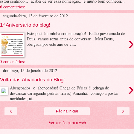
estou sentindo... acabei de ver essa nomeação... é muito bom conhecer...
6 comentários:
segunda-feira, 13 de fevereiro de 2012
1º Aniversário do blog!
Este post é a minha comemoração! Então povo amado de
›
Deus, vamos rezar antes de conversar... Meu Deus,
obrigada por este ano de vi...
5 comentários:
domingo, 15 de janeiro de 2012
Volta das Atividades do Blog!
›
Abençoados e abençoadas! Chega de Férias!!! (chega de
descansar carregando pedras...rsrrs) Amanhã, começo a postar
novidades, at...
‹
›
Página inicial
Ver versão para a web