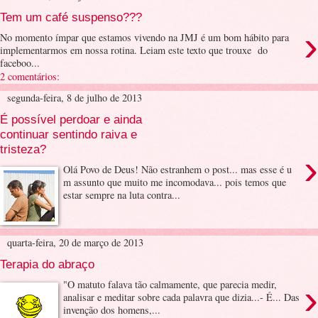
Tem um café suspenso???
›
No momento ímpar que estamos vivendo na JMJ é um bom hábito para
implementarmos em nossa rotina. Leiam este texto que trouxe do
faceboo...
2 comentários:
segunda-feira, 8 de julho de 2013
É possível perdoar e ainda
continuar sentindo raiva e
tristeza?
›
Olá Povo de Deus! Não estranhem o post... mas esse é u
m assunto que muito me incomodava... pois temos que
estar sempre na luta contra...
quarta-feira, 20 de março de 2013
Terapia do abraço
›
"O matuto falava tão calmamente, que parecia medir,
analisar e meditar sobre cada palavra que dizia...- É... Das
invenção dos homens,...